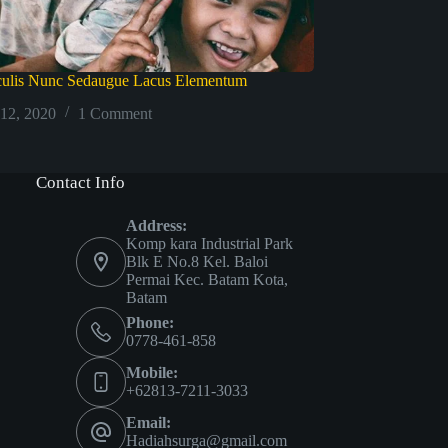
aculis Nunc Sedaugue Lacus Elementum
 12, 2020
1 Comment
Contact Info
Address:
Komp kara Industrial Park
Blk E No.8 Kel. Baloi
Permai Kec. Batam Kota,
Batam
Phone:
0778-461-858
Mobile:
+62813-7211-3033
Email:
Hadiahsurga@gmail.com