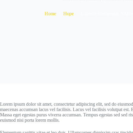
Home
Hope
Lobortis Elementum Nibhtel
Lorem ipsum dolor sit amet, consectetur adipiscing elit, sed do eiusmod
maecenas accumsan lacus vel facilisis. Lacus vel facilisis volutpat est.
Massa eget egestas purus viverra accumsan. Tempus egestas sed sed ris
euismod nisi porta lorem mollis.
Elementum sagittis vitae et leo duis. Ullamcorper dignissim cras tincid