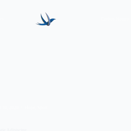
ery
Carbon Neutral
i 10, 2020
Hope
,
Sport
tie Adipiscing