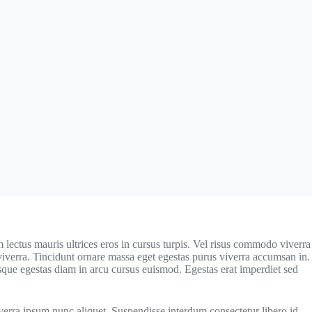
 lectus mauris ultrices eros in cursus turpis. Vel risus commodo viverra
s viverra. Tincidunt ornare massa eget egestas purus viverra accumsan in.
que egestas diam in arcu cursus euismod. Egestas erat imperdiet sed
iverra ipsum nunc aliquet. Suspendisse interdum consectetur libero id