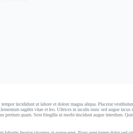
lus Molestie Adipiscing
 tempor incididunt ut labore et dolore magna aliqua. Placerat vestibulum
 Elementum sagittis vitae et leo. Ultrices in iaculis nunc sed augue lacu
us pretium quam. Sem fringilla ut morbi tincidunt augue interdum. Quis
unt lobortis feugiat vivamus at augue eget. Nunc eget lorem dolor sed v